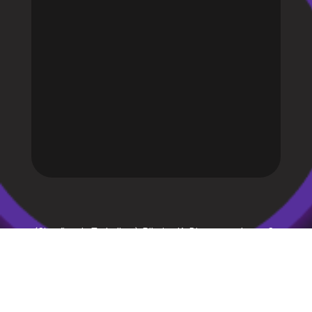
(Citações de Trabalhos): Ribeiro, K., Bitencourt Jorge, C.,
Cavallari Filho, R., de Oliveira, G., Martins, D., & Maranho, B.
(2019). A Informação como causa de ansiedade nas
Organizações: Uma análise preliminar de diretrizes do
processo de gestão de pessoas como suporte na
ansiedade informacional dos trabalhadores. Revista
Cubana de Información en Ciencias de la Salud, 30(4).
Recuperado de